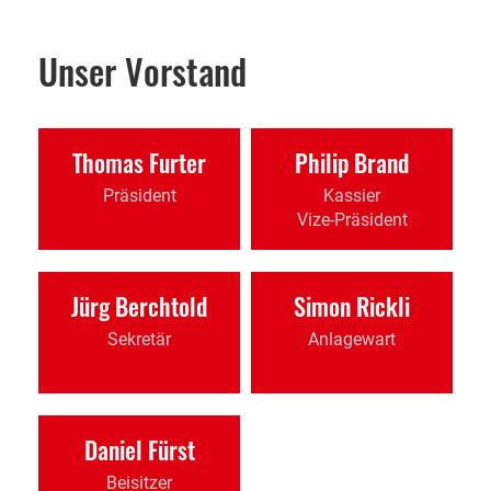
Unser Vorstand
Thomas Furter
Philip Brand
Präsident
Kassier
Vize-Präsident
Jürg Berchtold
Simon Rickli
Sekretär
Anlagewart
Daniel Fürst
Beisitzer