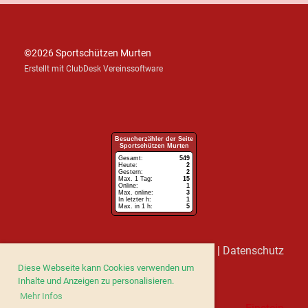
©
2026
Sportschützen Murten
Erstellt mit ClubDesk Vereinssoftware
Besucherzähler der Seite
Sportschützen Murten
Gesamt:
549
Heute:
2
Gestern:
2
Max. 1 Tag:
15
Online:
1
Max. online:
3
In letzter h:
1
Max. in 1 h:
5
Impressum
|
Datenschutz
Diese Webseite kann Cookies verwenden um
Inhalte und Anzeigen zu personalisieren.
Mehr Infos